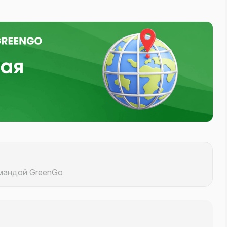
омандой GreenGo