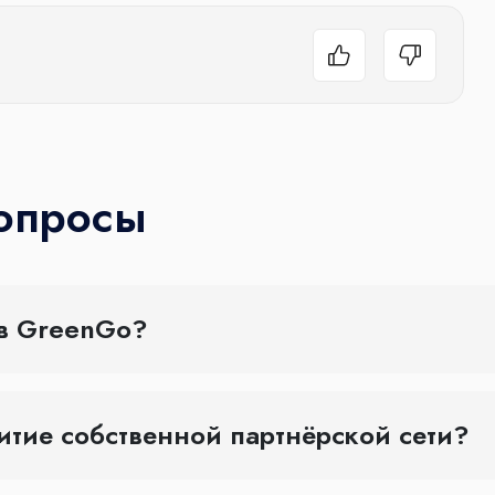
вопросы
 в GreenGo?
итие собственной партнёрской сети?