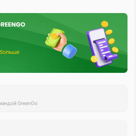
омандой GreenGo