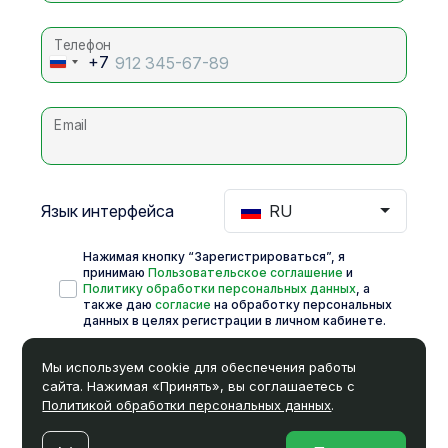
Телефон
+7
Russia
+7
Email
Язык интерфейса
RU
Нажимая кнопку “Зарегистрироваться”, я
принимаю
Пользовательское соглашение
и
Политику обработки персональных данных
, а
также даю
согласие
на обработку персональных
данных в целях регистрации в личном кабинете.
Я даю
согласие
на получение рекламных и
Мы используем cookie для обеспечения работы
информационных рассылок.
сайта. Нажимая «Принять», вы соглашаетесь с
Политикой обработки персональных данных
.
Зарегистрироваться