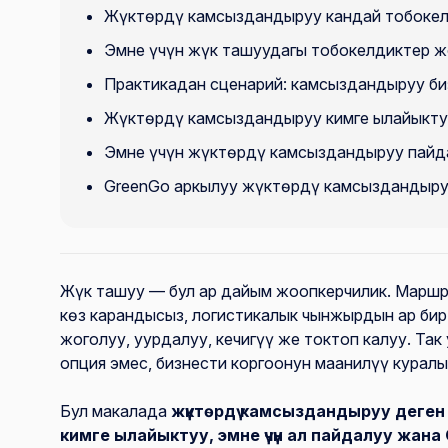
Жүктөрдү камсыздандыруу кандай тобоке
Эмне үчүн жүк ташуудагы тобокелдиктер ж
Практикадан сценарий: камсыздандыруу биз
Жүктөрдү камсыздандыруу кимге ылайыкту
Эмне үчүн жүктөрдү камсыздандыруу пайд
GreenGo аркылуу жүктөрдү камсыздандыру
Жүк ташуу — бул ар дайым жоопкерчилик. Маршр
көз карандысыз, логистикалык чынжырдын ар бир
жоголуу, уурдалуу, кечигүү же токтоп калуу. Та
опция эмес, бизнести коргоонун маанилүү куралы
Бул макалада
жүктөрдү камсыздандыруу деген
кимге ылайыктуу, эмне үчүн ал пайдалуу жан