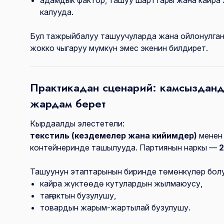
адамдык фактор, ташуу шарттары жана кайра 
калууда.
Бул тажрыйбалуу ташуучуларда жана ойлонулган
жокко чыгаруу мүмкүн эмес экенин билдирет.
Практикадан сценарий: камсызданды
жардам берет
Кырдаалды элестетели:
текстиль (кездемелер жана кийимдер)
менен 
контейнеринде ташылууда. Партиянын наркы —
2
Ташуунун этаптарынын биринде төмөнкүлөр бол
кайра жүктөөдө кутулардын жылмаюусу,
таңгактын бузулушу,
товардын жарым-жартылай бузулушу.