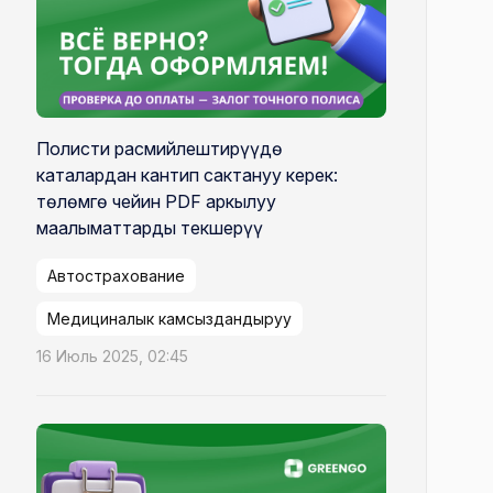
Полисти расмийлештирүүдө
каталардан кантип сактануу керек:
төлөмгө чейин PDF аркылуу
маалыматтарды текшерүү
Автострахование
Медициналык камсыздандыруу
16 Июль 2025, 02:45