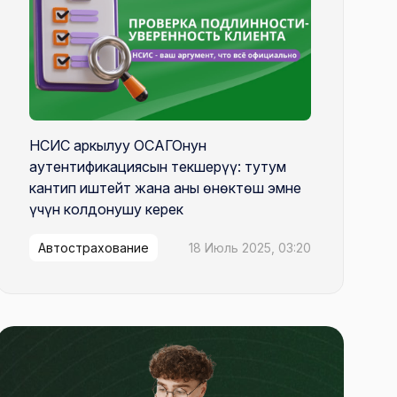
НСИС аркылуу ОСАГОнун
аутентификациясын текшерүү: тутум
кантип иштейт жана аны өнөктөш эмне
үчүн колдонушу керек
Автострахование
18 Июль 2025, 03:20