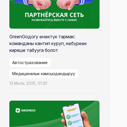
GreenGoдогу өнөктүк тармак:
команданы кантип куруп, көбүрөөк
киреше табууга болот
Автострахование
Медициналык камсыздандыруу
13 Июль 2025, 01:30