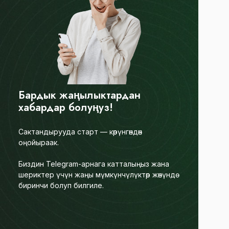
Бардык жаңылыктардан
хабардар болуңуз!
Сактандырууда старт — көрүнгөндөн
оңойыраак.
Биздин Telegram-арнага катталыңыз жана
шериктер үчүн жаңы мүмкүнчүлүктөр жөнүндө
биринчи болуп билгиле.