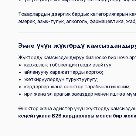
Товарлардын дээрлик бардык категорияларын кам
эмерек, азык-түлүк, алкоголь, фармацевтика, ж
Эмне үчүн жүктөрдү камсыздандыр
Жүктөрдү камсыздандыруу бизнеске бир нече ар
каржылык тобокелдиктерди азайтуу;
айлануучу каражаттарды коргоо;
жеткирүүлөрдүн туруктуулугу;
кардарлар жана өнөктөр тарабынан ишеним;
ири жана эл аралык заказдар менен иштөө мүм
Өнөктөр жана адистер үчүн жүктөрдү камсызда
кеңейтүү жана B2B кардарлары менен бир жолку 