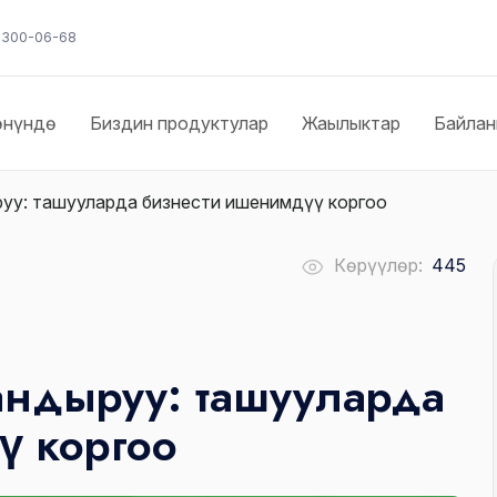
) 300-06-68
өнүндө
Биздин продуктулар
Жаңылыктар
Байла
у: ташууларда бизнести ишенимдүү коргоо
Көрүүлөр:
445
ндыруу: ташууларда
ү коргоо