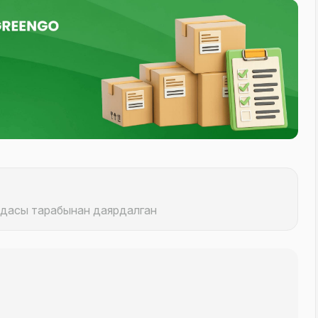
ндасы тарабынан даярдалган