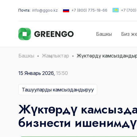
Почта:
info@ggoo.kz
+7 (800) 775-18-66
+7 (700
Башкы
Биз ж
Башкы
Жаңылыктар
Жүктөрдү камсыздандыру
15 Январь 2026,
15:50
Ташууларды камсыздандыруу
Жүктөрдү камсызда
бизнести ишенимдү