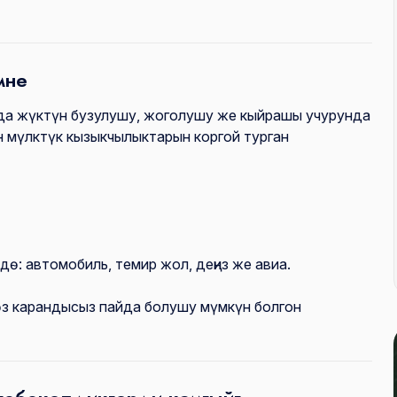
мне
да жүктүн бузулушу, жоголушу же кыйрашы учурунда
 мүлктүк кызыкчылыктарын коргой турган
ө: автомобиль, темир жол, деңиз же авиа.
өз карандысыз пайда болушу мүмкүн болгон