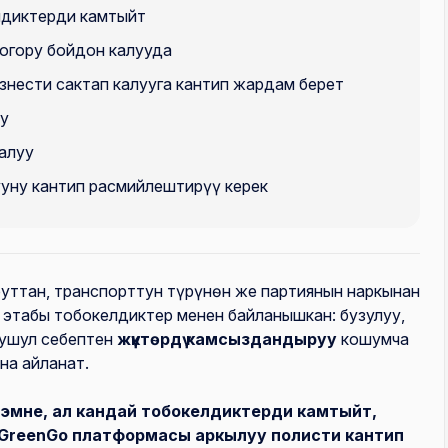
лдиктерди камтыйт
огору бойдон калууда
нести сактап калууга кантип жардам берет
у
алуу
уну кантип расмийлештирүү керек
уттан, транспорттун түрүнөн же партиянын наркынан
 этабы тобокелдиктер менен байланышкан: бузулуу,
к ушул себептен
жүктөрдү камсыздандыруу
кошумча
на айланат.
 эмне, ал кандай тобокелдиктерди камтыйт,
а GreenGo платформасы аркылуу полисти кантип