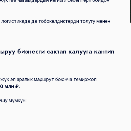
жүктөө чыгымдардын негизги себептери бойдон
 логистикада да тобокелдиктерди толугу менен
руу бизнести сактап калууга кантип
жүк эл аралык маршрут боюнча темиржол
0 млн ₽
.
ушу мүмкүн: