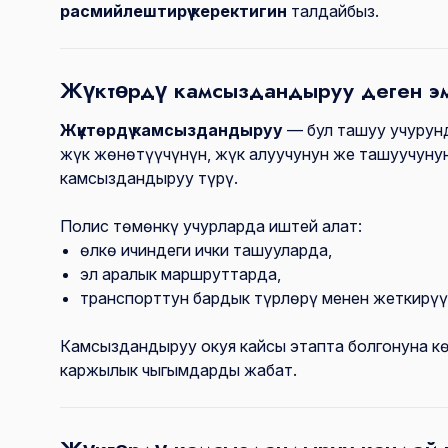
расмийлештирүү керектигин
талдайбыз.
Жүктөрдү камсыздандыруу деген э
Жүктөрдү камсыздандыруу
— бул ташуу учурун
жүк жөнөтүүчүнүн, жүк алуучунун же ташуучунун
камсыздандыруу түрү.
Полис төмөнкү учурларда иштей алат:
өлкө ичиндеги ички ташууларда,
эл аралык маршруттарда,
транспорттун бардык түрлөрү менен жеткирүүд
Камсыздандыруу окуя кайсы этапта болгонуна к
каржылык чыгымдарды жабат.