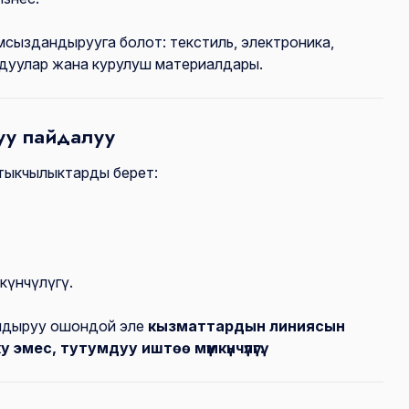
сыздандырууга болот: текстиль, электроника,
абдуулар жана курулуш материалдары.
уу пайдалуу
тыкчылыктарды берет:
күнчүлүгү.
ндыруу ошондой эле
кызматтардын линиясын
эмес, тутумдуу иштөө мүмкүнчүлүгү.