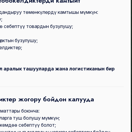
тобокелдиктерди камтыйт
дандыруу төмөнкүлөрдү камтышы мүмкүн:
;
ө себептүү товардын бузулушу;
гактын бузулушу;
елдиктер;
л аралык ташууларда жана логистиканын бир
иктер жогору бойдон калууда
ыматтары боюнча:
ларга туш болушу мүмкүн;
екемдөө себептүү болот;