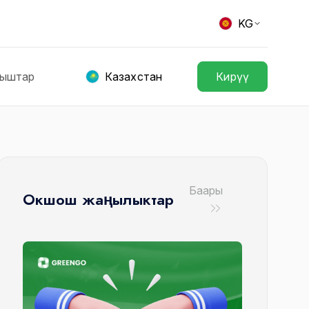
KG
ныштар
Казахстан
Кирүү
Баары
Окшош жаңылыктар