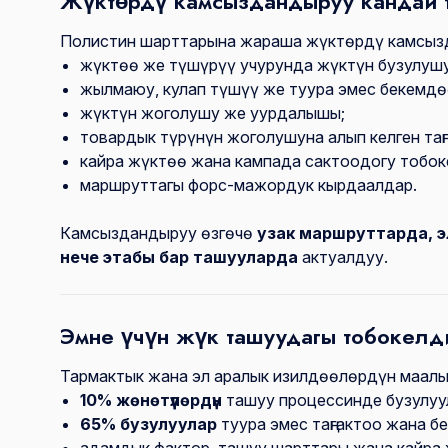
Жүктөрдү камсыздандыруу кандай 
Полистин шарттарына жараша жүктөрдү камсыз
жүктөө же түшүрүү учурунда жүктүн бузулушу
жылмаюу, кулап түшүү же туура эмес бекемдө
жүктүн жоголушу же уурдалышы;
товардык түрүнүн жоголушуна алып келген таң
кайра жүктөө жана кампада сактоодогу тобок
маршруттагы форс-мажордук кырдаалдар.
Камсыздандыруу өзгөчө
узак маршруттарда, э
нече этабы бар ташууларда
актуалдуу.
Эмне үчүн жүк ташуудагы тобокелд
Тармактык жана эл аралык изилдөөлөрдүн маал
10% жөнөтүүлөрдүн
ташуу процессинде бузулуу
65% бузулуулар
туура эмес таңгактоо жана б