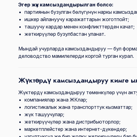
Эгер жүк камсыздандырылган болсо:
партиянын бузулган бөлүгүнүн наркы камсызд
ишкер айлануучу каражаттарын жоготпойт;
ташуучу кардар менен конфликттерден качат;
жеткирүүлөр бузулбастан уланат.
Мындай учурларда камсыздандыруу — бул формал
деловодство мамилелерди коргой турган курал.
Жүктөрдү камсыздандыруу кимге ы
Жүктөрдү камсыздандыруу төмөнкүлөр үчүн акт
компаниялар жана ЖКлар;
логистикалык жана транспорттук кызматтар;
жүк ташуучулар;
жеткирүүчүлөр жана дистрибьюторлор;
маркетплейстер жана интернет-дүкөндөр;
үзгүлтүксүз же бир жолку жеткирүүлөрү бар б