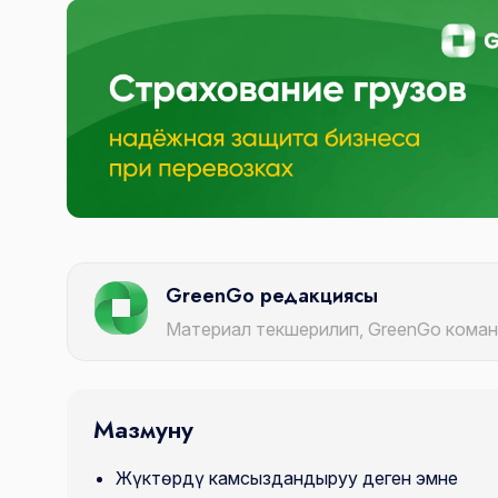
GreenGo редакциясы
Материал текшерилип, GreenGo кома
Мазмуну
Жүктөрдү камсыздандыруу деген эмне