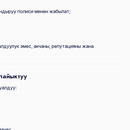
андыруу полиси менен жабылат;
дуулук эмес, акчаны, репутацияны жана
лайыктуу
уалдуу:
изнес.